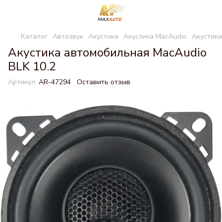
Каталог
Автозвук
Акустика
Акустика MacAudio
Акустика
Акустика автомобильная MacAudio
BLK 10.2
Артикул:
AR-47294
Оставить отзыв