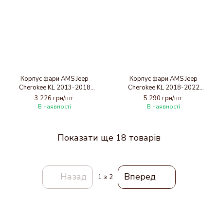
Корпус фари AMS Jeep
Корпус фари AMS Jeep
Cherokee KL 2013-2018
Cherokee KL 2018-2022
дорестайлінг (лівий)
рестайлінг (лівий)
3 226 грн/шт.
5 290 грн/шт.
В наявності
В наявності
Показати ще 18 товарів
Назад
Вперед
1
з 2