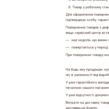
Товар у робочому стан
Для оформлення повернення
підтверджує особу; гарант
Повернення товарів з деф
якщо сервісний центр вст
має недолік, що виник 
повертається у період д
При поверненні товару кош
На будь-яку продукцію, ку
міс в залежності від виро
У разі гарантійного випад
печаткою нашого магазину
У разі відсутності докуме
Витрати на доставку товар
доставки не будуть.