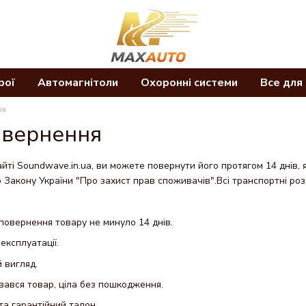
рої
Автомагнітоли
Охоронні системи
Все для
ня
овернення
айті Soundwave.in.ua, ви можете повернути його протягом 14 днів, 
о Закону України "Про захист прав споживачів".Всі транспортні ро
повернення товару не минуло 14 днів.
 експлуатації.
 вигляд.
авався товар, ціла без пошкодження.
та гарантійний талон.