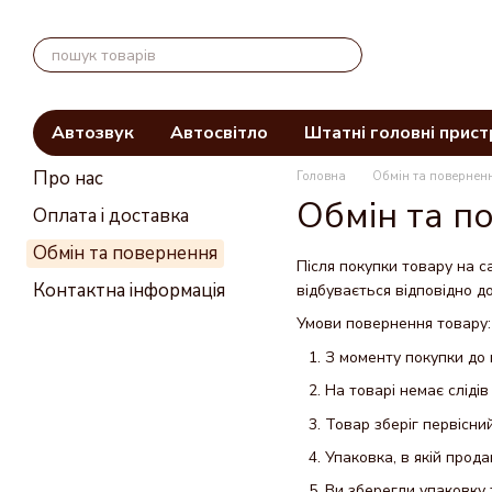
Перейти до основного контенту
Автозвук
Автосвітло
Штатні головні прист
Про нас
Головна
Обмін та повернен
Обмін та п
Оплата і доставка
Обмін та повернення
Після покупки товару на с
Контактна інформація
відбувається відповідно д
Умови повернення товару:
З моменту покупки до 
На товарі немає слідів
Товар зберіг первісний
Упаковка, в якій прод
Ви зберегли упаковку 