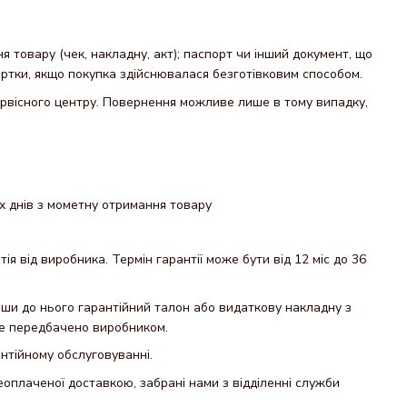
товару (чек, накладну, акт); паспорт чи інший документ, що
артки, якщо покупка здійснювалася безготівковим способом.
рвісного центру. Повернення можливе лише в тому випадку,
х днів з мометну отримання товару
я від виробника. Термін гарантії може бути від 12 міс до 36
авши до нього гарантійний талон або видаткову накладну з
це передбачено виробником.
антійному обслуговуванні.
еоплаченої доставкою, забрані нами з відділенні служби