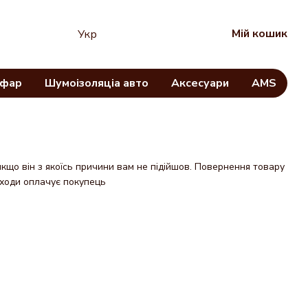
Мій кошик
Укр
 фар
Шумоізоляціа авто
Аксесуари
AMS
якщо він з якоїсь причини вам не підійшов. Повернення товару
зходи оплачує покупець