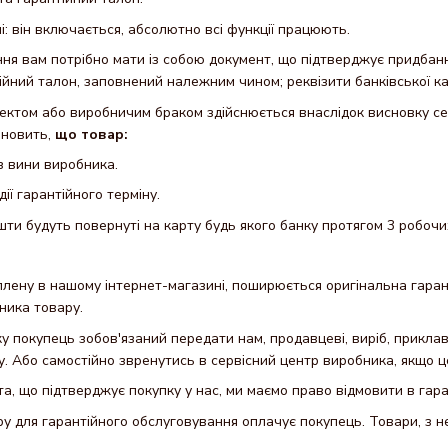
і: він включається, абсолютно всі функції працюють.
 вам потрібно мати із собою документ, що підтверджує придбання 
ійний талон, заповнений належним чином; реквізити банківської к
ектом або виробничим браком здійснюється внаслідок висновку се
ановить,
що товар:
з вини виробника.
ії гарантійного терміну.
ти будуть повернуті на карту будь якого банку протягом 3 робочи
плену в нашому інтернет-магазині, поширюється оригінальна гаранті
бника товару.
ку покупець зобов'язаний передати нам, продавцеві, виріб, прикл
. Або самостійно звренутись в сервісний центр виробника, якщо 
нта, що підтверджує покупку у нас, ми маємо право відмовити в гар
у для гарантійного обслуговування оплачує покупець. Товари, з н