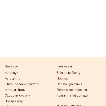
Каталог
Клієнтам
Автозвук
Вхід до кабінету
Автосвітло
Про нас
Штатні головні пристрої
Оплата і доставка
Автомагнітоли
Обмін та повернення
Охоронні системи
Контактна інформація
Все для фар
Ми в соцмережах