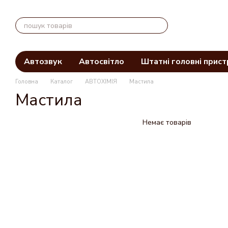
Перейти до основного контенту
Автозвук
Автосвітло
Штатні головні прист
Головна
Каталог
АВТОХІМІЯ
Мастила
Мастила
Немає товарів