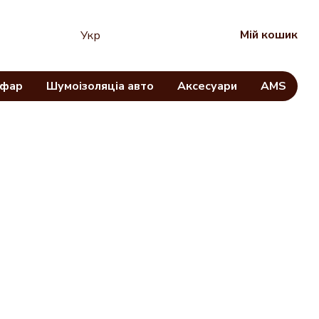
Мій кошик
Укр
 фар
Шумоізоляціа авто
Аксесуари
AMS