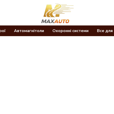
рої
Автомагнітоли
Охоронні системи
Все для