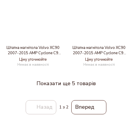
Штатна магнітола Volvo XC90
Штатна магнітола Volvo XC90
2007-2015 AMP Cyclone C9
2007-2015 AMP Cyclone C9-
CPL 2x32
008 4x64, DSP
Ціну уточнюйте
Ціну уточнюйте
Немає в наявності
Немає в наявності
Показати ще 5 товарів
Назад
Вперед
1
з 2