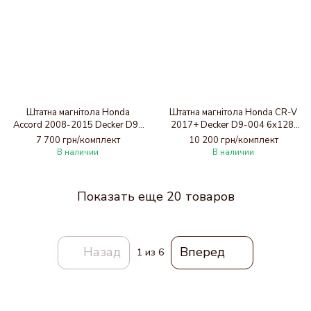
Штатна магнітола Honda
Штатна магнітола Honda CR-V
Accord 2008-2015 Decker D9-
2017+ Decker D9-004 6x128,
001 4x64, DSP
DSP 360, 2k
7 700 грн/комплект
10 200 грн/комплект
В наличии
В наличии
Показать еще 20 товаров
Назад
Вперед
1
из 6