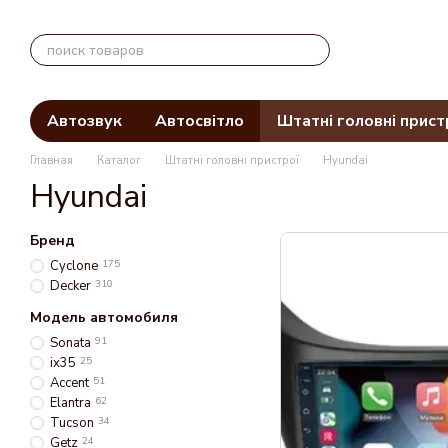
Перейти к основному контенту
Автозвук
Автосвітло
Штатні головні прист
Главная
Каталог
Штатні головні пристрої
Hyundai
Hyundai
Бренд
Cyclone
175
Decker
310
Модель автомобиля
Sonata
91
ix35
25
Accent
51
Elantra
62
Tucson
34
Getz
24