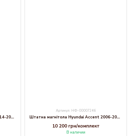
Артикул: НФ-00007246
Штатна магнітола Hyundai Elantra 2014-2016 2 Decker D9-003 6x128, DSP, 4G, 2k
Штатна магнітола Hyundai Accent 2006-2012 Decker D9-004 6x128, DSP 360, 2k
10 200 грн/комплект
В наличии