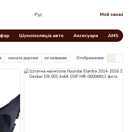
Мой заказ
Рус
 фар
Шумоізоляціа авто
Аксесуари
AMS
Отображение:
е
сначала дороже
по названию