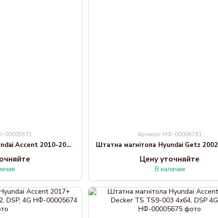
НФ-00005672
Артикул: НФ-00006791
Штатна магнітола Hyundai Accent 2010-2017 Decker TS TS9-004 6x128, DSP 4G, 2k
точняйте
Цену уточняйте
личии
В наличии