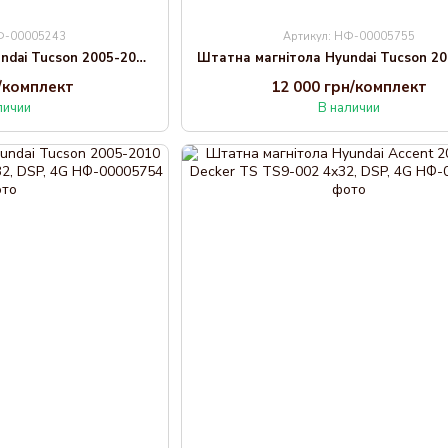
НФ-00005243
Артикул: НФ-00005755
Штатна магнітола Hyundai Tucson 2005-2010 Cyclone C10-004 4x64, DSP, 2k
н/комплект
12 000 грн/комплект
личии
В наличии