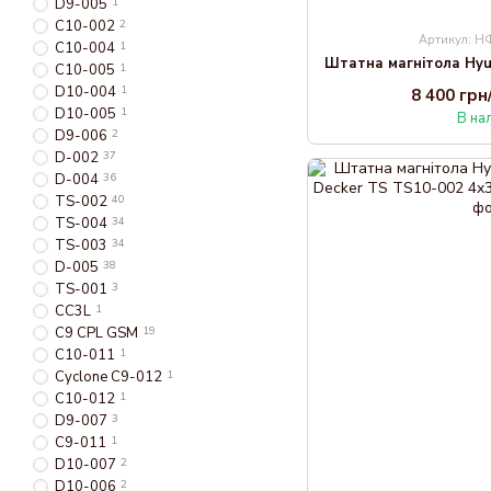
D9-005
1
C10-002
2
Артикул: 
C10-004
1
C10-005
1
D10-004
1
8 400 гр
D10-005
1
В на
D9-006
2
D-002
37
D-004
36
TS-002
40
TS-004
34
TS-003
34
D-005
38
TS-001
3
CC3L
1
C9 CPL GSM
19
C10-011
1
Cyclone C9-012
1
C10-012
1
D9-007
3
C9-011
1
D10-007
2
D10-006
2