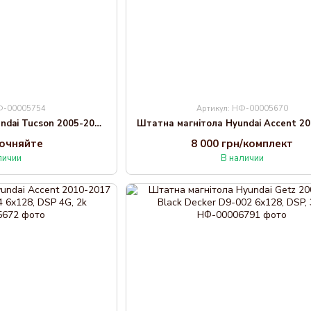
НФ-00005754
Артикул: НФ-00005670
Штатна магнітола Hyundai Tucson 2005-2010 Decker TS TS10-002 4x32, DSP, 4G
точняйте
8 000 грн/комплект
личии
В наличии