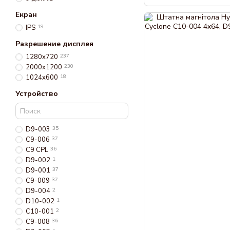
Екран
IPS
19
Разрешение дисплея
1280x720
237
2000x1200
230
1024x600
18
Устройство
D9-003
35
C9-006
37
C9 CPL
36
D9-002
1
D9-001
37
C9-009
37
D9-004
2
D10-002
1
C10-001
2
C9-008
36