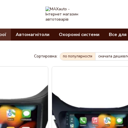
рої
Автомагнітоли
Охоронні системи
Все для
Сортировка:
по популярности
сначала дешевл