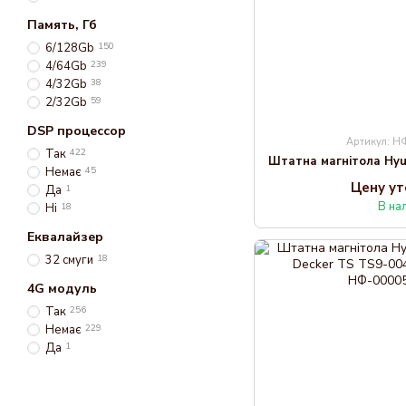
Память, Гб
6/128Gb
150
4/64Gb
239
4/32Gb
38
2/32Gb
59
DSP процессор
Артикул: 
Так
422
Немає
45
Цену у
Да
1
В на
Ні
18
Еквалайзер
32 смуги
18
4G модуль
Так
256
Немає
229
Да
1