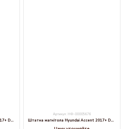
Артикул: НФ-00005676
Штатна магнітола Hyundai Accent 2017+ Decker TS TS9-003 4x64, DSP 4G, 2k
Штатна магнітола Hyundai Accent 2017+ Decker TS TS9-004 6x128, DSP 4G, 2k
Цену уточняйте