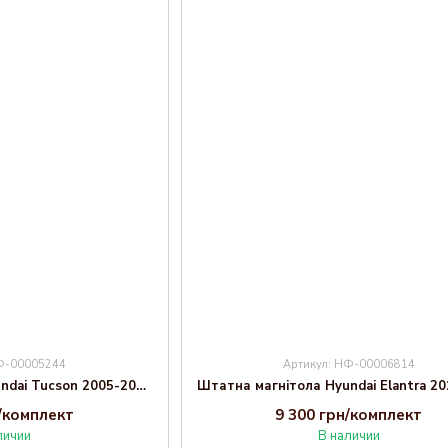
НФ-00005244
Артикул: НФ-00006814
Штатна магнітола Hyundai Tucson 2005-2010 Decker D10-002 6x128, DSP, 360, 2k
н/комплект
9 300 грн/комплект
личии
В наличии