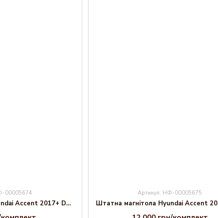
НФ-00005674
Артикул: НФ-00005675
Штатна магнітола Hyundai Accent 2017+ Decker TS TS9-002 4x32, DSP, 4G
н/комплект
12 000 грн/комплект